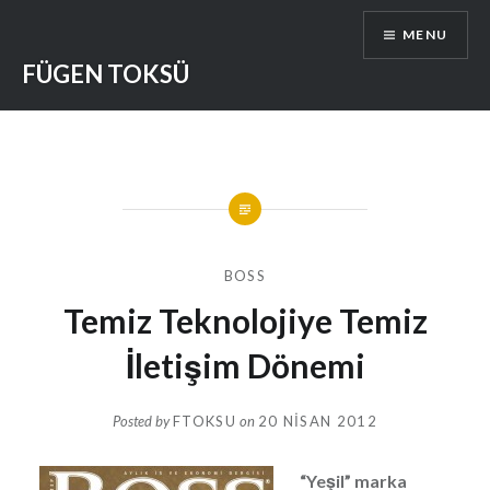
Skip
MENU
to
content
FÜGEN TOKSÜ
BOSS
Temiz Teknolojiye Temiz
İletişim Dönemi
Posted by
FTOKSU
on
20 NISAN 2012
“Yeşil” marka