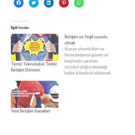
Facebook'ta
Twitter
Linkedln
Pinterest'te
WhatsApp'ta
paylaşmak
üzerinde
üzerinden
paylaşmak
paylaşmak
için
paylaşmak
paylaşmak
için
için
tıklayın
için
için
tıklayın
tıklayın
(Yeni
tıklayın
tıklayın
(Yeni
(Yeni
pencerede
(Yeni
(Yeni
pencerede
pencerede
açılır)
pencerede
pencerede
açılır)
açılır)
İlgili Yazılar
açılır)
açılır)
İletişim ve Yeşil uyumlu
olmalı
Kurum yöneticileri ve
hissedarlarına güven ve
imaj kaybı yaratan,
Temiz Teknolojiye Temiz
ürünleri doğru olmadığı
İletişim Dönemi
halde tüketiciyi aldatmak
ve yanıltmak için çevre
dostuymuş gibi sunan
firmalar, kurum
yöneticileri ve
hissedarlarına güven ve
imaj kaybı yaratıyor. Yani
Yeni İletişim Kanalları
herhangi bir
spekülasyonu önlemek
için değişkenlik
göstermeyen