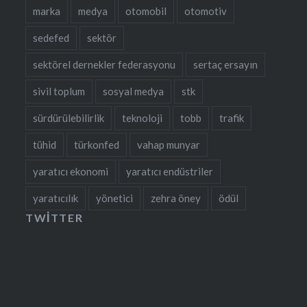
marka
medya
otomobil
otomotiv
sedefed
sektör
sektörel dernekler federasyonu
sertaç ersayın
sivil toplum
sosyal medya
stk
sürdürülebilirlik
teknoloji
tobb
trafik
tühid
türkonfed
vahap munyar
yaratıcı ekonomi
yaratıcı endüstriler
yaratıcılık
yönetici
zehra öney
ödül
TWITTER