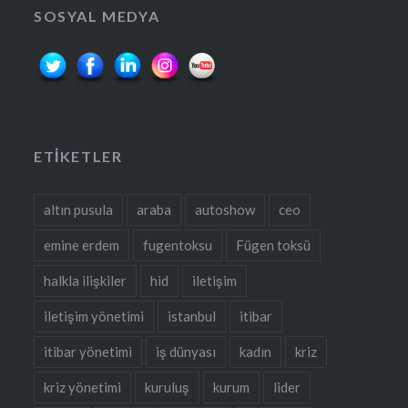
SOSYAL MEDYA
ETIKETLER
altın pusula
araba
autoshow
ceo
emine erdem
fugentoksu
Fügen toksü
halkla ilişkiler
hid
iletişim
iletişim yönetimi
istanbul
itibar
itibar yönetimi
iş dünyası
kadın
kriz
kriz yönetimi
kuruluş
kurum
lider