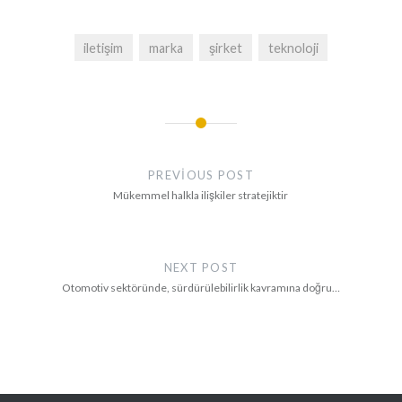
yönetimlerde, etik
iletişim önem kazanıyor.
Yönetim ve iletişimcinin
iletişim
marka
şirket
teknoloji
uyumu ise…
Yazı
gezinmesi
PREVIOUS POST
Mükemmel halkla ilişkiler stratejiktir
NEXT POST
Otomotiv sektöründe, sürdürülebilirlik kavramına doğru…