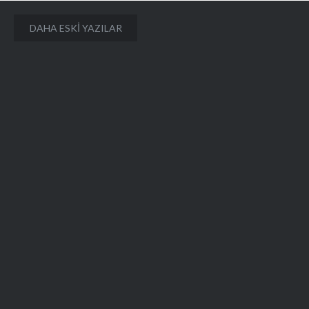
Yazı
DAHA ESKI YAZILAR
gezinmesi