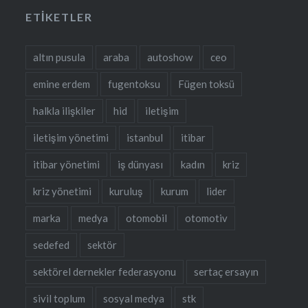
ETIKETLER
altın pusula
araba
autoshow
ceo
emine erdem
fugentoksu
Fügen toksü
halkla ilişkiler
hid
iletişim
iletişim yönetimi
istanbul
itibar
itibar yönetimi
iş dünyası
kadın
kriz
kriz yönetimi
kuruluş
kurum
lider
marka
medya
otomobil
otomotiv
sedefed
sektör
sektörel dernekler federasyonu
sertaç ersayın
sivil toplum
sosyal medya
stk