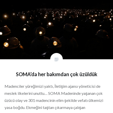
SOMA’da her bakımdan çok üzüldük
Madenciler yüreğimizi yaktı, İletişim ajansı yöneticisi de
meslek ilkelerini unuttu… SOMA Madeninde yaşanan çok
üzücü olay ve 301 madencinin elim şekilde vefatı ülkemizi
yasa boğdu. Ekmeğini taştan çıkarmaya çalışan