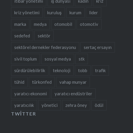
itibar yönetimi
iş dünyası
kadın
kriz
kriz yönetimi
kuruluş
kurum
lider
marka
medya
otomobil
otomotiv
sedefed
sektör
sektörel dernekler federasyonu
sertaç ersayın
sivil toplum
sosyal medya
stk
sürdürülebilirlik
teknoloji
tobb
trafik
tühid
türkonfed
vahap munyar
yaratıcı ekonomi
yaratıcı endüstriler
yaratıcılık
yönetici
zehra öney
ödül
TWITTER