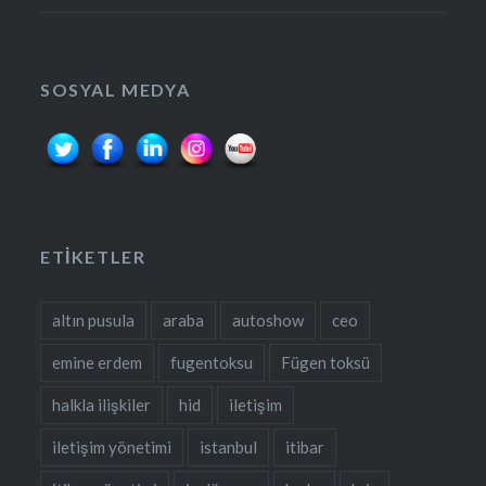
SOSYAL MEDYA
ETIKETLER
altın pusula
araba
autoshow
ceo
emine erdem
fugentoksu
Fügen toksü
halkla ilişkiler
hid
iletişim
iletişim yönetimi
istanbul
itibar