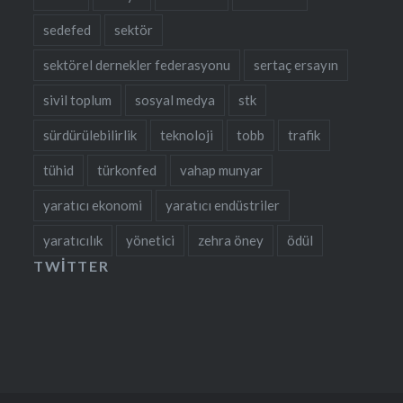
sedefed
sektör
sektörel dernekler federasyonu
sertaç ersayın
sivil toplum
sosyal medya
stk
sürdürülebilirlik
teknoloji
tobb
trafik
tühid
türkonfed
vahap munyar
yaratıcı ekonomi
yaratıcı endüstriler
yaratıcılık
yönetici
zehra öney
ödül
TWITTER