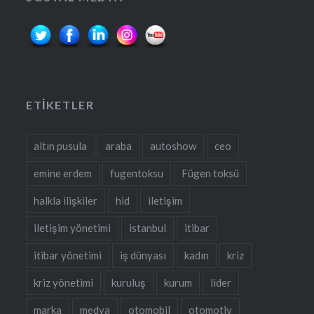
ETIKETLER
altın pusula
araba
autoshow
ceo
emine erdem
fugentoksu
Fügen toksü
halkla ilişkiler
hid
iletişim
iletişim yönetimi
istanbul
itibar
itibar yönetimi
iş dünyası
kadın
kriz
kriz yönetimi
kuruluş
kurum
lider
marka
medya
otomobil
otomotiv