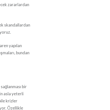
lecek zararlardan
cek skandallardan
yoruz.
aren yapılan
lışmaları, bundan
 sağlanması bir
n asla yeterli
le krizler
yor. Özellikle