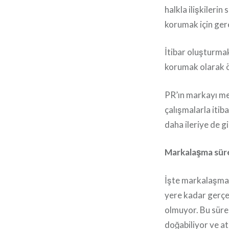
halkla ilişkileri
korumak için gere
İtibar oluşturma
korumak olarak ö
PR’ın markayı me
çalışmalarla itib
daha ileriye de gi
Markalaşma sürec
İşte markalaşmad
yere kadar gerçek
olmuyor. Bu süre
doğabiliyor ve at