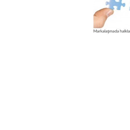
Markalaşmada halkla i
Yazı
gezinmesi