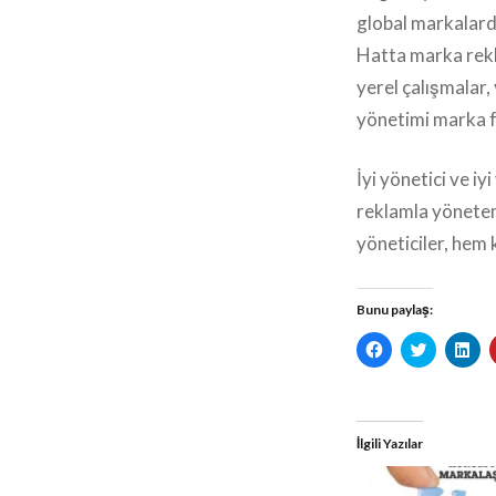
global markalarda
Hatta marka rekla
yerel çalışmalar, 
yönetimi marka fa
İyi yönetici ve i
reklamla yöneteme
yöneticiler, hem 
Bunu paylaş:
Facebook'ta
Twitter
Lin
paylaşmak
üzerinde
üze
için
paylaşma
pa
tıklayın
için
için
(Yeni
tıklayın
tık
pencerede
(Yeni
(Ye
açılır)
pencered
pen
İlgili Yazılar
açılır)
açıl