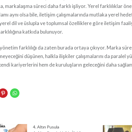
, markalaşma süreci daha farklı işliyor. Yerel farklılıklar ön
mı aynı olsa bile, iletişim çalışmalarında mutlaka yerel hede
yerel dil ve üslupla ve toplumsal özelliklere göre iletişim faali
rklılığına katkıda bulunuyor.
yi yönetim farklılığı da zaten burada ortaya çıkıyor. Marka sür
yeceğini düşünen, halkla ilişkiler çalışmalarını da paralel y
kendi kariyerlerini hem de kuruluşların geleceğini daha sağlam
kedln
Pinterest'te
WhatsApp'ta
rinden
paylaşmak
paylaşmak
k
ylaşmak
için
için
tıklayın
tıklayın
layın
(Yeni
(Yeni
ni
pencerede
pencerede
e
cerede
açılır)
açılır)
ır)
4. Altın Pusula