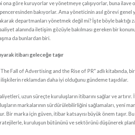
i ona göre kuruyorlar ve yönetmeye çalışıyorlar, buna ilave o
 penceresinden bakıyorlar. Ama yöneticinin asıl görevi genel
akarak departmanları yönetmek değil mi?
İşte böyle baktığı 
aaliyet alanında iletişim gözüyle bakılması gereken bir konu
şma da bunlardan biri.
yarak itibarı geleceğe taşır
“The Fall of Advertising and the Rise of PR” adlı kitabında, b
 ilişkilerin reklamdan daha iyi olduğunu gündeme taşıdılar.
aliyetleri, uzun süreçte kuruluşların itibarını sağlar ve artırır. İ
luşların markalarının sürdürülebilirliğini sağlamaları, yeni m
lur. Bir marka için güven, itibar katsayısı büyük önem taşır. B
stratejilerle, kuruluşun bütününü ve sektörünü düşünerek plan