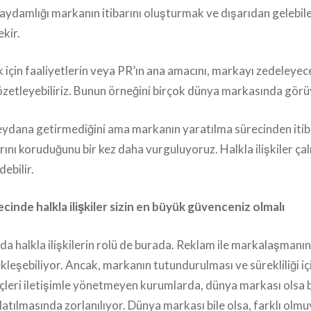
n saydamlığı markanın itibarını oluşturmak ve dışarıdan gelebi
kir.
k için faaliyetlerin veya PR’ın ana amacını, markayı zedeleye
zetleyebiliriz. Bunun örneğini birçok dünya markasında görü
ydana getirmediğini ama markanın yaratılma sürecinden itib
arını koruduğunu bir kez daha vurguluyoruz. Halkla ilişkiler ça
debilir.
inde halkla ilişkiler sizin en büyük güvenceniz olmalı
a halkla ilişkilerin rolü de burada. Reklam ile markalaşmanın
leşebiliyor. Ancak, markanın tutundurulması ve sürekliliği içi
çleri iletişimle yönetmeyen kurumlarda, dünya markası olsa bi
latılmasında zorlanılıyor. Dünya markası bile olsa, farklı olmu