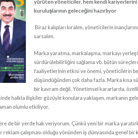
yürüten yöneticiler, hem kendi kariyerlerin
kuruluşlarının geleceğini hazırlıyor
Biraz kalıpları kıralım, yöneticilerin inançlarını,
sarsalım.
Marka yaratma, markalaşma, markayı yerleş
sürdürülebilirliğini sağlama vb. bütün süreçlerd
faaliyetlerinin etkisi ve önemi, yöneticilerin b
düşündüğünden çok daha fazla. Marka kısa sür
bir kavram değil. Yönetimsel kararlarda, özell
inde halkla ilişkiler gözüyle konulara yaklaşım, markanın gel
zaman olumlu etkiliyor.
lere de bir yerde hak veriyorum. Çünkü yeni bir marka yaratır
ir reklam çalışması olduğu yönünden iş dünyasında genel bir 