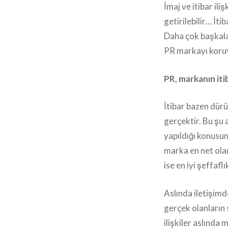
İmaj ve itibar il
getirilebilir… İti
Daha çok başkalar
PR markayı koruya
PR, markanın iti
İtibar bazen dürü
gerçektir. Bu şu 
yapıldığı konusun
marka en net olar
ise en iyi şeffaflı
Aslında iletişimde
gerçek olanların 
ilişkiler aslında