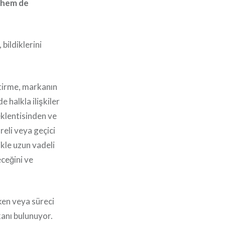
i hem de
 bildiklerini
tirme, markanın
e halkla ilişkiler
eklentisinden ve
eli veya geçici
ikle uzun vadeli
eceğini ve
ken veya süreci
kanı bulunuyor.