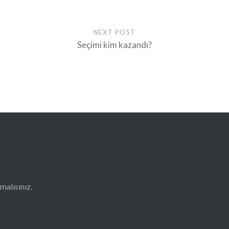
NEXT POST
Seçimi kim kazandı?
malısınız
.