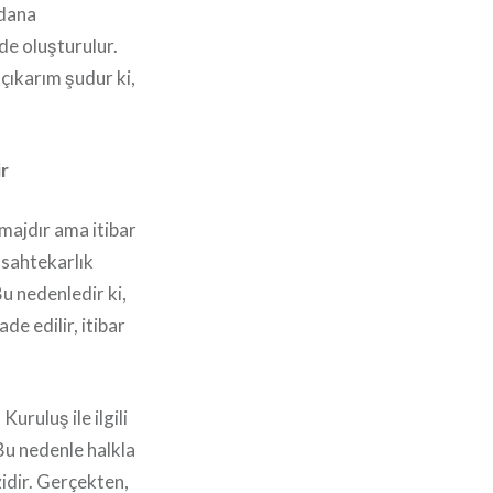
ydana
nde oluşturulur.
 çıkarım şudur ki,
ir
imajdır ama itibar
 sahtekarlık
Bu nedenledir ki,
de edilir, itibar
uruluş ile ilgili
 Bu nedenle halkla
zidir. Gerçekten,