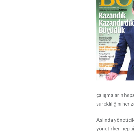
çalışmaların heps
sürekliliğini her 
Aslında yönetici
yönetirken hep b