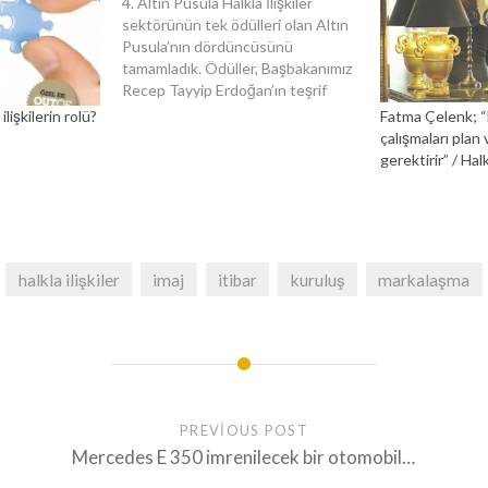
4. Altın Pusula Halkla İlişkiler
sektörünün tek ödülleri olan Altın
Pusula’nın dördüncüsünü
tamamladık. Ödüller, Başbakanımız
Recep Tayyip Erdoğan’ın teşrif
ettiği bir tören ile sahiplerine
lişkilerin rolü?
Fatma Çelenk; “Ha
takdim edildi. Derneğimiz iki ay
çalışmaları plan
önce “Türkiye” unvanını kullanma
gerektirir” / Halk
yetkisini alarak, Türkiye Halkla
İlişkiler Derneği unvanını kazandı.
Bu büyük bir atılımdı, çünkü
derneğimiz bu unvanı elde…
halkla ilişkiler
imaj
itibar
kuruluş
markalaşma
PREVIOUS POST
Mercedes E 350 imrenilecek bir otomobil…