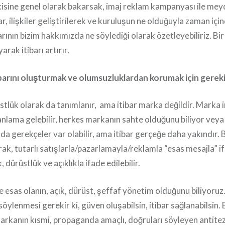
işkisine genel olarak bakarsak, imaj reklam kampanyası ile me
bar, ilişkiler geliştirilerek ve kuruluşun ne olduğuyla zaman içi
ının bizim hakkımızda ne söylediği olarak özetleyebiliriz. Bir
rak itibarı artırır.
barını oluşturmak ve olumsuzluklardan korumak için gerek
stlük olarak da tanımlanır, ama itibar marka değildir. Marka 
anlama gelebilir, herkes markanın sahte olduğunu biliyor veya
da gerekçeler var olabilir, ama itibar gerçeğe daha yakındır. 
ak, tutarlı satışlarla/pazarlamayla/reklamla “esas mesajla” ifa
k, dürüstlük ve açıklıkla ifade edilebilir.
 esas olanın, açık, dürüst, şeffaf yönetim olduğunu biliyoruz. K
söylenmesi gerekir ki, güven oluşabilsin, itibar sağlanabilsin.
 markanın kısmi, propaganda amaçlı, doğruları söyleyen antite