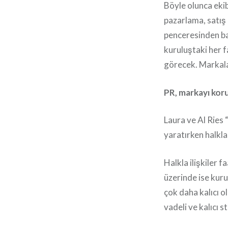
Böyle olunca ekib
pazarlama, satış
penceresinden b
kuruluştaki her f
görecek. Markala
PR, markayı koru
Laura ve Al Ries 
yaratırken halkla
Halkla ilişkiler fa
üzerinde ise kuru
çok daha kalıcı o
vadeli ve kalıcı 