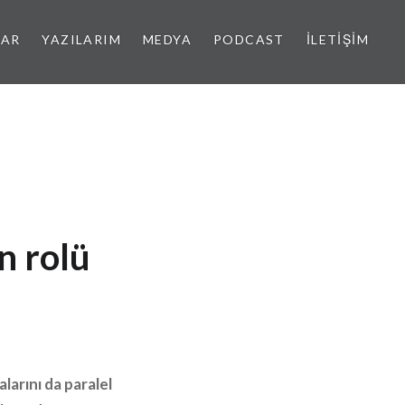
LAR
YAZILARIM
MEDYA
PODCAST
İLETIŞIM
n rolü
larını da paralel