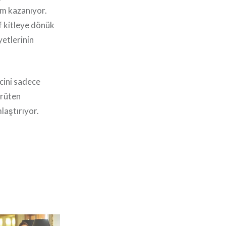
em kazanıyor.
f kitleye dönük
yetlerinin
ecini sadece
ürüten
laştırıyor.