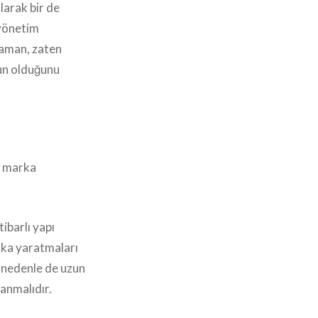
larak bir de
 yönetim
zaman, zaten
nun olduğunu
ir marka
tibarlı yapı
arka yaratmaları
u nedenle de uzun
lanmalıdır.