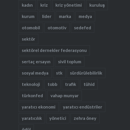
kadın
kriz
kriz yönetimi
kuruluş
kurum
lider
marka
medya
otomobil
otomotiv
sedefed
sektör
sektörel dernekler federasyonu
sertaç ersayın
sivil toplum
sosyal medya
stk
sürdürülebilirlik
teknoloji
tobb
trafik
tühid
türkonfed
vahap munyar
yaratıcı ekonomi
yaratıcı endüstriler
yaratıcılık
yönetici
zehra öney
ödül