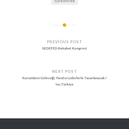
türkonfed
Yazı
gezinmesi
PREVIOUS POST
SEDEFED Rekabet Kongresi
NEXT POST
Kurumların Geleceği, Yaratıcı Liderlerle Tasarlanacak /
Inc.Türkiye