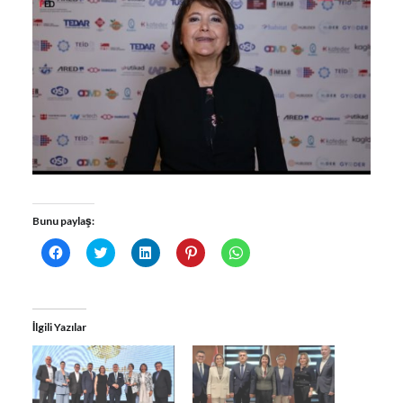
Bunu paylaş:
Facebook'ta
Twitter
Linkedln
Pinterest'te
WhatsApp'ta
paylaşmak
üzerinde
üzerinden
paylaşmak
paylaşmak
için
paylaşmak
paylaşmak
için
için
tıklayın
için
için
tıklayın
tıklayın
(Yeni
tıklayın
tıklayın
(Yeni
(Yeni
pencerede
(Yeni
(Yeni
pencerede
pencerede
açılır)
pencerede
pencerede
açılır)
açılır)
İlgili Yazılar
açılır)
açılır)