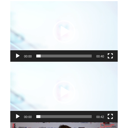
Video
oynatıcı
00:00
00:40
Video
oynatıcı
00:00
00:42