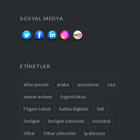
SOSYAL MEDYA
ETIKETLER
altın pusula
araba
autoshow
ceo
emine erdem
fugentoksu
Fügen toksü
halkla ilişkiler
hid
iletişim
iletişim yönetimi
istanbul
itibar
itibar yönetimi
iş dünyası