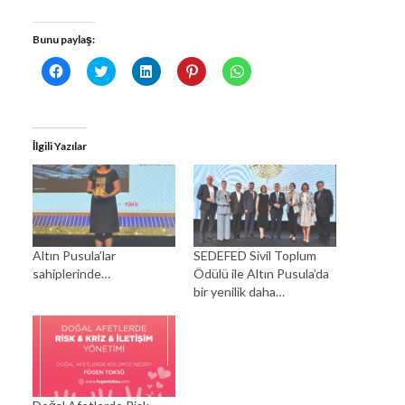
Bunu paylaş:
Facebook'ta
Twitter
Linkedln
Pinterest'te
WhatsApp'ta
paylaşmak
üzerinde
üzerinden
paylaşmak
paylaşmak
için
paylaşmak
paylaşmak
için
için
tıklayın
için
için
tıklayın
tıklayın
(Yeni
tıklayın
tıklayın
(Yeni
(Yeni
pencerede
(Yeni
(Yeni
pencerede
pencerede
açılır)
pencerede
pencerede
açılır)
açılır)
İlgili Yazılar
açılır)
açılır)
Altın Pusula’lar
SEDEFED Sivil Toplum
sahiplerinde…
Ödülü ile Altın Pusula’da
bir yenilik daha…