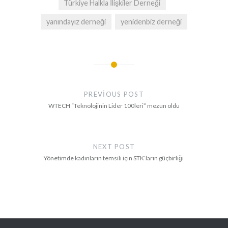
Türkiye Halkla İlişkiler Derneği
yanındayız derneği
yenidenbiz derneği
Yazı
gezinmesi
PREVIOUS POST
WTECH “Teknolojinin Lider 100leri” mezun oldu
NEXT POST
Yönetimde kadınların temsili için STK’ların güçbirliği