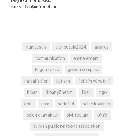
Doğal Afetlerde Risk,
Kriz ve İletişim Yönetimi
altın pusula
altınpusula2024
awards
communication
emine erdem
Fügen toksü
golden compass
halklailişkiler
iletişim
iletişim yönetimi
itibar
itibar yönetimi
lider
ngo
ödül
psm
sedefed
selen kocabaş
selen okay akçalı
sivil toplum
tühid
turkish public relations association