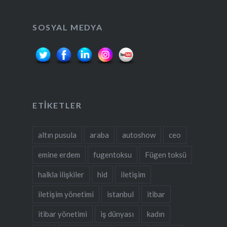
SOSYAL MEDYA
ETIKETLER
altın pusula
araba
autoshow
ceo
emine erdem
fugentoksu
Fügen toksü
halkla ilişkiler
hid
iletişim
iletişim yönetimi
istanbul
itibar
itibar yönetimi
iş dünyası
kadın