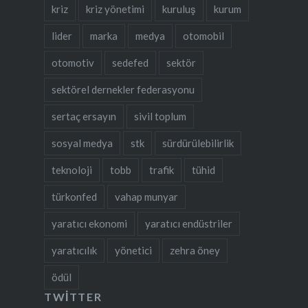
kriz
kriz yönetimi
kuruluş
kurum
lider
marka
medya
otomobil
otomotiv
sedefed
sektör
sektörel dernekler federasyonu
sertaç ersayın
sivil toplum
sosyal medya
stk
sürdürülebilirlik
teknoloji
tobb
trafik
tühid
türkonfed
vahap munyar
yaratıcı ekonomi
yaratıcı endüstriler
yaratıcılık
yönetici
zehra öney
ödül
TWITTER