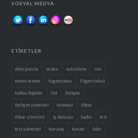
SOSYAL MEDYA
ETIKETLER
altın pusula
araba
autoshow
ceo
emine erdem
fugentoksu
Fügen toksü
halkla ilişkiler
hid
iletişim
iletişim yönetimi
istanbul
itibar
itibar yönetimi
iş dünyası
kadın
kriz
kriz yönetimi
kuruluş
kurum
lider