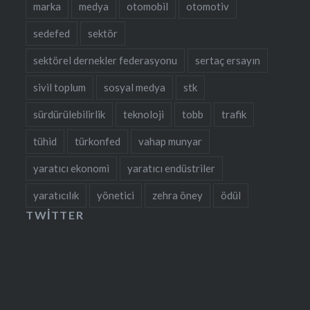
marka
medya
otomobil
otomotiv
sedefed
sektör
sektörel dernekler federasyonu
sertaç ersayın
sivil toplum
sosyal medya
stk
sürdürülebilirlik
teknoloji
tobb
trafik
tühid
türkonfed
vahap munyar
yaratıcı ekonomi
yaratıcı endüstriler
yaratıcılık
yönetici
zehra öney
ödül
TWITTER