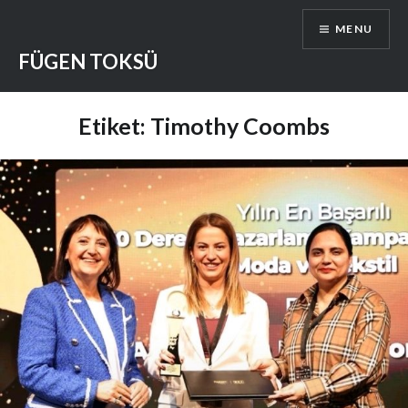
Skip
MENU
to
content
FÜGEN TOKSÜ
Etiket:
Timothy Coombs