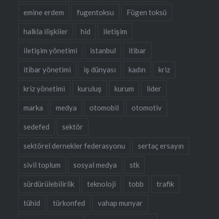
emine erdem
fugentoksu
Fügen toksü
halkla ilişkiler
hid
iletişim
iletişim yönetimi
istanbul
itibar
itibar yönetimi
iş dünyası
kadın
kriz
kriz yönetimi
kuruluş
kurum
lider
marka
medya
otomobil
otomotiv
sedefed
sektör
sektörel dernekler federasyonu
sertaç ersayın
sivil toplum
sosyal medya
stk
sürdürülebilirlik
teknoloji
tobb
trafik
tühid
türkonfed
vahap munyar