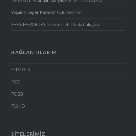
Türk Hava Yolundan dünyada bir ilk TK STUDIO
Yaşama Değer Katanlar Ödüllendirildi
SHE’s MERCEDES felsefesi etrafında buluştuk
BAĞLANTILARIM
SEDEFED
TGC
TOBB
TÜHİD
SITELERIMIZ