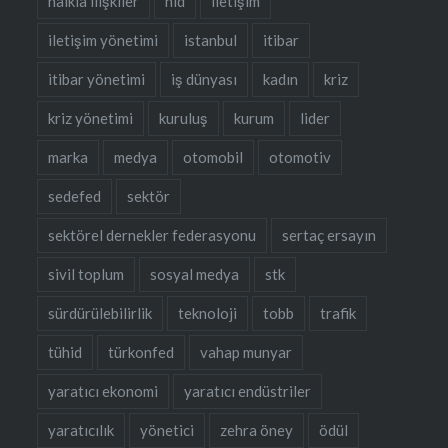
halkla ilişkiler
hid
iletişim
iletişim yönetimi
istanbul
itibar
itibar yönetimi
iş dünyası
kadın
kriz
kriz yönetimi
kuruluş
kurum
lider
marka
medya
otomobil
otomotiv
sedefed
sektör
sektörel dernekler federasyonu
sertaç ersayın
sivil toplum
sosyal medya
stk
sürdürülebilirlik
teknoloji
tobb
trafik
tühid
türkonfed
vahap munyar
yaratıcı ekonomi
yaratıcı endüstriler
yaratıcılık
yönetici
zehra öney
ödül