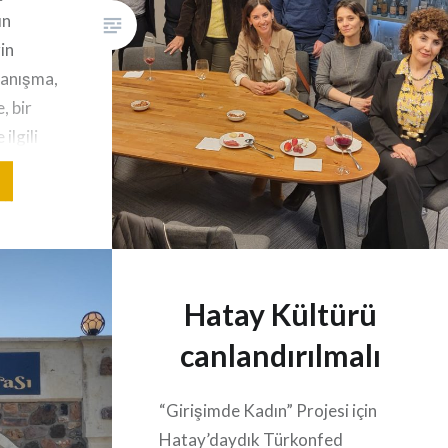
ın
in
 tanışma,
, bir
ilgili
yiciydi.
uğu
moral
ladık.
 çok
Hatay Kültürü
 zaman
k
canlandırılmalı
“Girişimde Kadın” Projesi için
Hatay’daydık Türkonfed