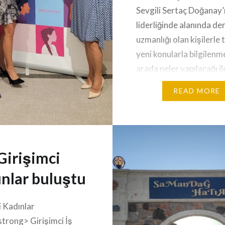
Sevgili Sertaç Doğanay’
liderliğinde alanında der
uzmanlığı olan kişilerle
yeni konularla bilgilenme
arada neler yapılacağı ile 
fikir zenginliği çok besle
READ MORE
Ülkemizin içinde bulund
stresli ortamda adeta 
depoladık ve gelişim sağ
MSA’nın genç şefleri de
Girişimci
hünerliydi. Gençler her
kıymetlimiz, fikirleri ço
nlar buluştu
gerçek…
i Kadınlar
strong> Girişimci İş