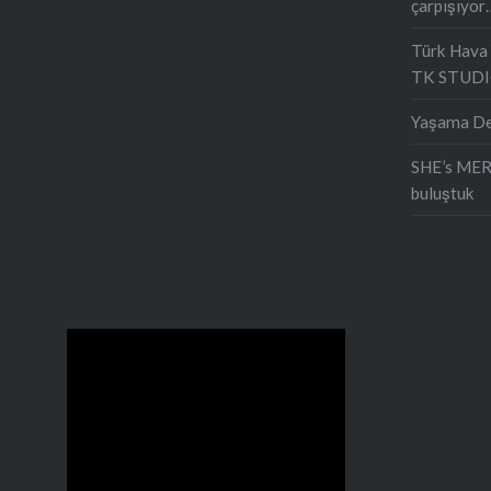
çarpışıyor
Türk Hava 
TK STUD
Yaşama Değ
SHE’s MERC
buluştuk