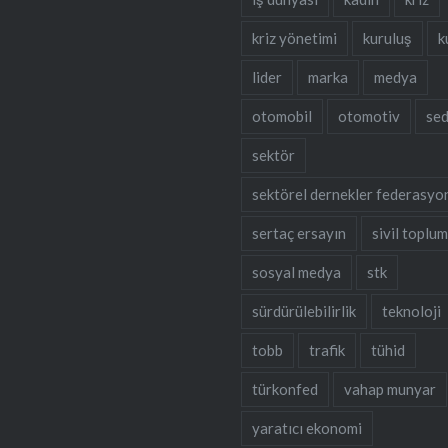
kriz yönetimi
kuruluş
k
lider
marka
medya
otomobil
otomotiv
se
sektör
sektörel dernekler federasyo
sertaç ersayın
sivil toplu
sosyal medya
stk
sürdürülebilirlik
teknoloji
tobb
trafik
tühid
türkonfed
vahap munyar
yaratıcı ekonomi