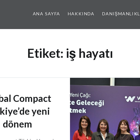
ANA SAYFA
HAKKINDA
DANIŞMANLIK
Etiket:
iş hayatı
bal Compact
kiye’de yeni
dönem