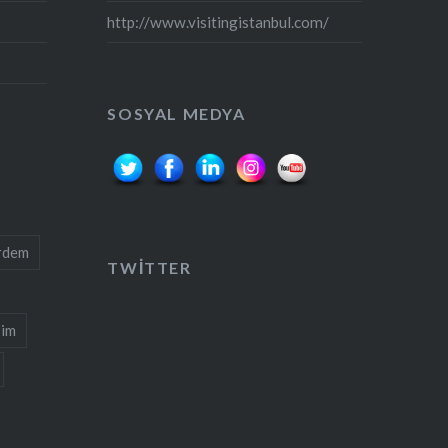
http://www.visitingistanbul.com/
SOSYAL MEDYA
rdem
TWITTER
şim