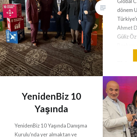
Global C
dönem U
Türkiye’
Ahmet D
Güliz Öz
Başkanı v
kutluyor
Sözleşme
Derneği’n
sürdürüle
ve çevre,
YenidenBiz 10
gibi alan
Yaşında
çalışmala
devam e
tarafınd
YenidenBiz 10 Yaşında Danışma
Compact 
Kurulu’nda yer almaktan ve