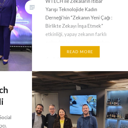
WTECH ile Zekaların İtibar
Yarışı Teknolojide Kadın
Derneği’nin “Zekanın Yeni Çağı :
Birlikte Zekayı İnşa Etmek”
etkinliği, yapay zekanın farklı
açılardan incelenmesine imkan
sağladı. Vodafone Business’ın
READ MORE
desteklediği etkinliğin
“Zekaların İtibar Yarışı”
panelinde, Emine Erdem ve
Hayriye Karadeniz ile yer aldık.
uch
İş hayatında uzun süredir yer
di
alan kişiler olarak, çok yenilik
yaşadık ve en yenisi Yapay…
Social
ıcı.