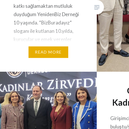
katkı sağlamaktan mutluluk
duyduğum YenidenBiz Derneği
10 yaşında. “BizBuradayız”
sloganı ile kutlanan 10.yılda,
kurucular ve emek verenler
ödüllendirildi. Başkanlarımız
READ MORE
Selen Kocabaş ve Yılmaz Yıldız
vede YenidenBiz’in mucizevi
çalışan gönüllülerine
teşekkürler. Bir sebeple çalışma
hayatına ara vermiş
kadınlarımızın, yeniden iş
Kadı
hayatına dönebilmesine destek
sağlıyor YenidenBiz, Kadınlar,
Girişimc
ara verdikleri…
buluştu/