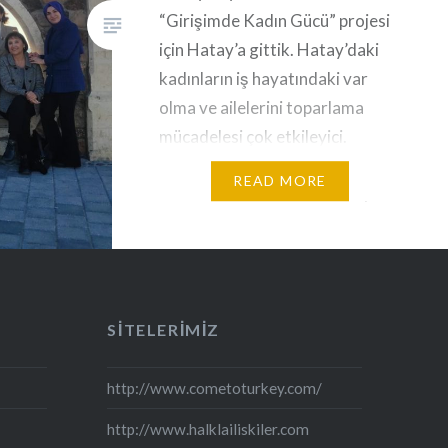
“Girişimde Kadın Gücü” projesi
için Hatay’a gittik. Hatay’daki
kadınların iş hayatındaki var
olma ve ailelerini toparlama
mücadelesi çok etkileyici.
Depremin yarattıgı tüm
READ MORE
zorlukların halen devam ediyor
olması, teşvik ve desteklerin
yetersizliği ve yasal
zorunluluklara ragmen
mücadele ediyorlar. Hatay halen
SITELERIMIZ
çok yaralı. Konteynera sahip
olmak şans ama orada yaşam
http://www.cometoturkey.com/
da…
http://www.halklailiskiler.com