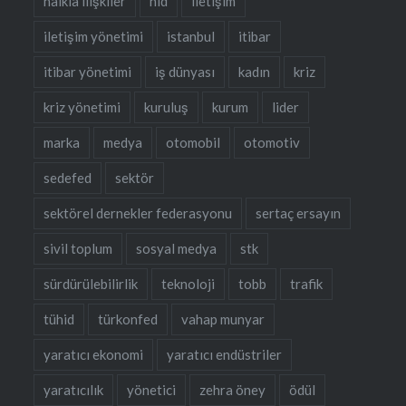
halkla ilişkiler
hid
iletişim
iletişim yönetimi
istanbul
itibar
itibar yönetimi
iş dünyası
kadın
kriz
kriz yönetimi
kuruluş
kurum
lider
marka
medya
otomobil
otomotiv
sedefed
sektör
sektörel dernekler federasyonu
sertaç ersayın
sivil toplum
sosyal medya
stk
sürdürülebilirlik
teknoloji
tobb
trafik
tühid
türkonfed
vahap munyar
yaratıcı ekonomi
yaratıcı endüstriler
yaratıcılık
yönetici
zehra öney
ödül