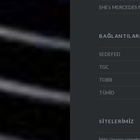
SHE’s MERCEDES fel
BAĞLANTILAR
SEDEFED
TGC
TOBB
TÜHİD
SITELERIMIZ
http://www.comet