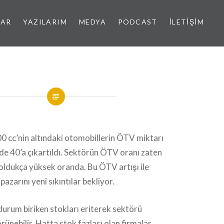
LAR
YAZILARIM
MEDYA
PODCAST
İLETIŞIM
 cc’nin altındaki otomobillerin ÖTV miktarı
e 40’a çıkartıldı. Sektörün ÖTV oranı zaten
oldukça yüksek oranda. Bu ÖTV artışı ile
azarını yeni sıkıntılar bekliyor.
 durum biriken stokları eriterek sektörü
örünebilir. Hatta stok fazlası olan firmalar