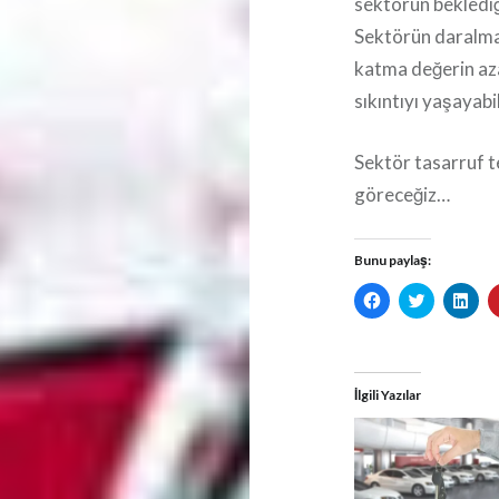
sektörün beklediği
Sektörün daralmas
katma değerin az
sıkıntıyı yaşayabil
Sektör tasarruf t
göreceğiz…
Bunu paylaş:
Facebook'ta
Twitter
Lin
paylaşmak
üzerinde
üze
için
paylaşmak
pay
tıklayın
için
için
(Yeni
tıklayın
tıkl
pencerede
(Yeni
(Yen
açılır)
pencerede
pen
İlgili Yazılar
açılır)
açılı