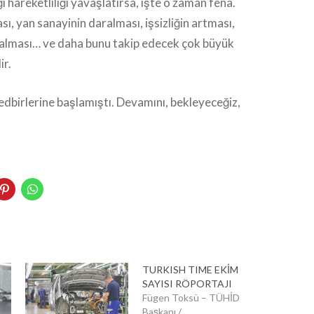
 hareketliliği yavaşlatırsa, işte o zaman fena.
ı, yan sanayinin daralması, işsizliğin artması,
alması… ve daha bunu takip edecek çok büyük
ir.
edbirlerine başlamıştı. Devamını, bekleyeceğiz,
kedln
Pinterest'te
WhatsApp'ta
rinden
paylaşmak
paylaşmak
laşmak
için
için
tıklayın
tıklayın
ayın
(Yeni
(Yeni
i
pencerede
pencerede
cerede
açılır)
açılır)
r)
TURKISH TIME EKİM
SAYISI RÖPORTAJI
Fügen Toksü – TÜHİD
Başkanı /