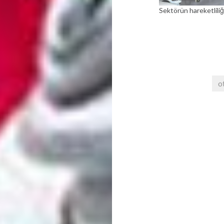
Sektörün hareketlili
o
Yazı
gezinmesi