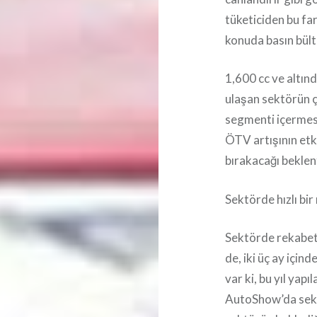
tüketiciden bu fa
konuda basın bült
1,600 cc ve altınd
ulaşan sektörün ç
segmenti içermesi
ÖTV artışının etk
bırakacağı beklen
Sektörde hızlı bi
Sektörde rekabet 
de, iki üç ay için
var ki, bu yıl ya
AutoShow’da sektö