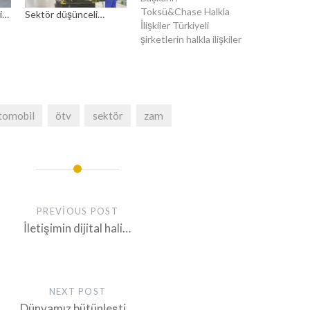
Toksü&Chase Halkla
ği…
Sektör düşünceli…
İlişkiler Türkiyeli
şirketlerin halkla ilişkiler
bilincinde yıllar itibariyle
bir gelişme söz konusu
mu? Ajansları efektif
şekilde kullandıklarını
düşünüyor musunuz?
tomobil
ötv
sektör
zam
Halkla İlişkiler kavramı,
yıllar içinde kuruluşlar
tarafından daha iyi
bilinir oldu. Yıllar içinde
büyük gelişmeler
gösterdi ve
göstermeye devam
PREVIOUS POST
ediyor. Halkla İlişkiler
İletişimin dijital hali…
Mesleğine…
NEXT POST
Dünyamız bütünleşti…