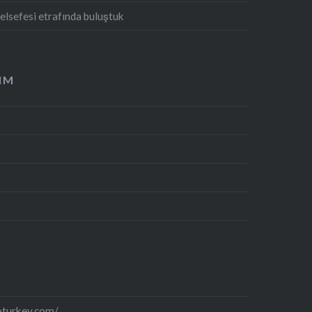
sefesi etrafında buluştuk
IM
oturkey.com/